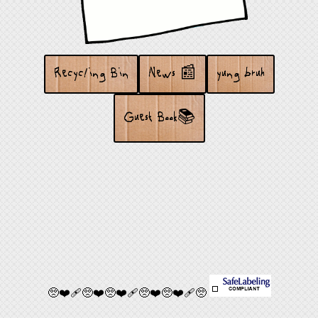
Recycling Bin
News
📰
yung bruh
Guest Book📚
🥺❤️‍🩹🥺❤️🥺❤️‍🩹🥺❤️🥺❤️‍🩹🥺